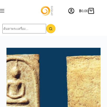
฿
0.00