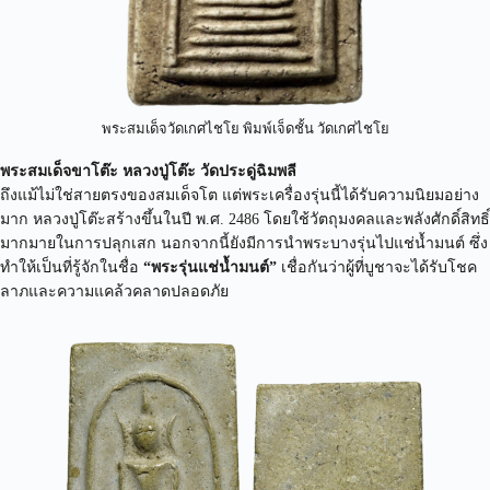
พระสมเด็จวัดเกศไชโย พิมพ์เจ็ดชั้น วัดเกศไชโย
พระสมเด็จขาโต๊ะ หลวงปู่โต๊ะ วัดประดู่ฉิมพลี
ถึงแม้ไม่ใช่สายตรงของสมเด็จโต แต่พระเครื่องรุ่นนี้ได้รับความนิยมอย่าง
มาก หลวงปู่โต๊ะสร้างขึ้นในปี พ.ศ. 2486 โดยใช้วัตถุมงคลและพลังศักดิ์สิทธิ์
มากมายในการปลุกเสก นอกจากนี้ยังมีการนำพระบางรุ่นไปแช่น้ำมนต์ ซึ่ง
ทำให้เป็นที่รู้จักในชื่อ
“พระรุ่นแช่น้ำมนต์”
เชื่อกันว่าผู้ที่บูชาจะได้รับโชค
ลาภและความแคล้วคลาดปลอดภัย