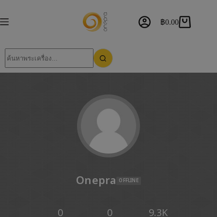
฿
0.00
Onepra
OFFLINE
0
0
9.3K