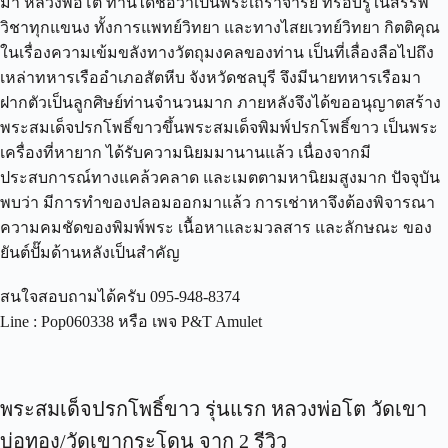
มา
หลวงพ่อโต
ท่านได้ชื่อว่าเป็นพระเถราจารย์
ที่รอบรู้ในสรรพ
วิชาทุกแขนง
ทั้งการแพทย์วิทยา
และทางไสยเวทย์วิทยา
กิตติคุณ
ในเรื่องความเข้มขลังทางวัตถุมงคลของท่าน
เป็นที่เลื่องลือไปถึง
เหล่าทหารเรืออำเภอสัตหีบ
จังหวัดชลบุรี
จึงมีนายทหารเรือมา
ฝากตัวเป็นลูกศิษย์ท่านจำนวนมาก
ภายหลังจึงได้ขออนุญาตสร้าง
พระสมเด็จปรกโพธิ์ขาวขึ้นพระสมเด็จพิมพ์ปรกโพธิ์ขาว
เป็นพระ
เครื่องที่หายาก
ได้รับความนิยมมานานแล้ว
เนื่องจากมี
ประสบการณ์ทางแคล้วคลาด
และเมตตามหานิยมสูงมาก
ปัจจุบัน
พบว่า
มีการทำของปลอมออกมาแล้ว
การเช่าหาจึงต้องพิจารณา
ความคมชัดของพิมพ์พระ
เนื้อหาและมวลสาร
และลักษณะ
ของ
ยันต์ปั๊มด้านหลังเป็นสำคัญ
สนใจสอบถามได้ครับ
095-948-8374
Line : Pop060338
หรือ
เพจ
P&T Amulet
พระสมเด็จปรกโพธิ์ขาว รุ่นแรก หลวงพ่อโต วัดเขา
บ่อทอง/วัดเขากระโดน
จาก 2 รีวิว