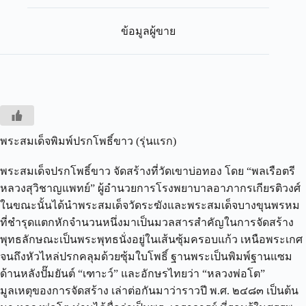
ข้อมูลผู้ขาย
พระสมเด็จพิมพ์ปรกโพธิ์ขาว (รุ่นแรก)
พระสมเด็จปรกโพธิ์ขาว
จัดสร้างที่วัดเขาบ่อทอง
โดย
“
พลเรือตรี
หลวงสุวิชาญแพทย์
”
ผู้อำนวยการโรงพยาบาลอาภากรเกียรติวงศ์
ในขณะนั้นได้นำพระสมเด็จวัดระฆังและพระสมเด็จบางขุนพรหม
ที่ชำรุดแตกหักจำนวนหนึ่งมาเป็นมวลสารสำคัญในการจัดสร้าง
พุทธลักษณะเป็นพระพุทธนั่งอยู่ในเส้นซุ้มครอบแก้ว
เหนือพระเกศ
จนถึงหัวไหล่ปรกคลุมด้วยซุ้มใบโพธิ์
ฐานพระเป็นพิมพ์ฐานแซม
ด้านหลังปั๊มยันต์
“
เฑาะว์
”
และอักษรไทยว่า
“
หลวงพ่อโต
”
มูลเหตุของการจัดสร้าง
เล่าต่อกันมาว่าราวปี
พ
.
ศ
.
๒๔๘๓
เป็นต้น