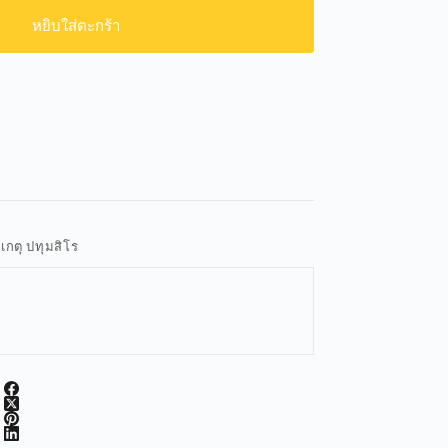
หยิบใส่ตะกร้า
วเกตุ ปทุมสิโร