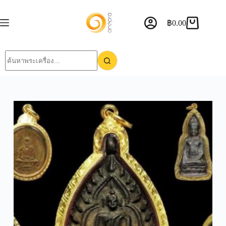
฿
0.00