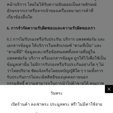
หน้าบริการ โดยไม่ได้รับความยินยอมเป็นลายลักษณ์
อักษรจากเราหรือจากเจ้าของเครื่องหมายการค้าที่
เกี่ยวข้องอื่นใด
6. การจำกัดความรับผิดชอบและความรับผิดของเรา
6.1 การไม่รับรองหรือรับประกัน: บริการ แพลตฟอร์ม และ
เอกสารข้อมูล ให้บริการในหลักเกณฑ์ “ตามที่เป็น” และ
“ตามที่มี” ข้อมูลและ/หรือข้อสนเทศทั้งหลายที่อยู่ใน
แพลตฟอร์ม บริการ หรือเอกสารข้อมูล ถูกให้ไว้เพื่อใช้เป็น
ข้อมูลเท่านั้น ไม่มีการรับรองหรือรับประกันอย่างใด ๆ ไม่
ว่าโดยปริยาย ชัดแจ้งหรือโดยบทบัญญัติใด ๆ รวมทั้งการ
รับประกันการไม่ละเมิดสิทธิของบุคคลภายนอก
กรรมสิทธิ์ ความสามารถในการนำไปค้าขายได้ คุณภาพ
ที่เป็นที่พอใจ หรือความเหมาะสมต่อวัตถุประสงค์อย่าง
วันพระ
หนึ่งอย่างใด ให้ไว้ในส่วนที่เกี่ยวข้องกับแพลตฟอร์ม
บริการ หรือเอกสารข้อมูล โดยไม่เป็นการกระทบ
เปิดร้านค้า ลงเช่าพระ ประมูลพระ ฟรี! ไม่มีค่าใช้จ่าย
กระเทือนต่อผลบังคับของที่กล่าวมาก่อนหน้า เราไม่รับ