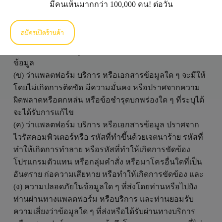
ประกัน:
มีคนเห็นมากกว่า 100,000 คน! ต่อวัน
(ก) ความถูกต้อง เหมาะแก่เวลา ความพอเพียง มูลค่าใน
สมัครเปิดร้านค้า
ทางพาณิชย์ หรือความครบถ้วนของข้อมูล และ/หรือข้อ
สนเทศทั้งหลายที่อยู่ในแพลตฟอร์ม บริการ หรือเอกสาร
ข้อมูล
(ข) ว่าแพลตฟอร์ม บริการ หรือเอกสารข้อมูลใด ๆ จะมีให้
โดยไม่เกิดการติดขัด มีความมั่นคง หรือปราศจากความ
ผิดพลาดหรือตกหล่น หรือข้อชำรุดบกพร่องใด ๆ ที่ระบุได้
จะได้รับการแก้ไข
(ค) ว่าแพลตฟอร์ม บริการ หรือเอกสารข้อมูล ปราศจาก
ไวรัสคอมพิวเตอร์หรือ รหัสที่ทำขึ้นด้วยเจตนาร้าย รหัสที่
ทำให้เกิดการทำลาย หรือรหัสที่ทำให้เกิดการขัดข้อง
โปรแกรมตัวแทน หรือกลุ่มคำสั่ง หรือมาโครอื่นใดที่เป็น
อันตราย ก่อความเสียหาย หรือทำให้เกิดการขัดข้อง และ
(ง) ความปลอดภัยในข้อมูลใด ๆ ที่ส่งโดยท่านหรือไปยัง
ท่านผ่านทางแพลตฟอร์ม หรือบริการ และท่านยอมรับ
ความเสี่ยงว่าข้อมูลใด ๆ ที่ส่งหรือได้รับผ่านทางบริการ