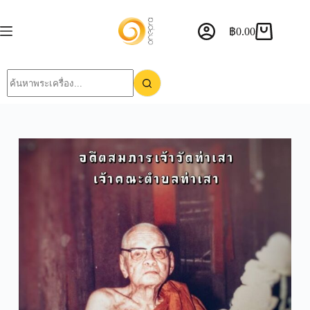
฿
0.00