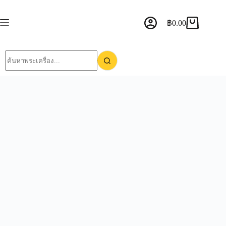
฿
0.00