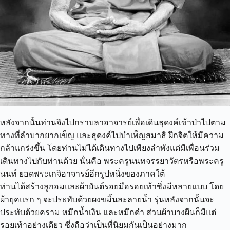
หลังจากนั้นท่านจึงไปกราบลาอาจารย์เพื่อเดินธุดงค์เข้าป่าไปตาม
ทางที่ลำบากยากเข็ญ และธุดงค์ไปบำเพ็ญสมาธิ ฝึกจิตให้มีความ
กล้าแกร่งขึ้น โดยท่านไม่ได้เดินทางไปเพียงลำพังแต่มีเพื่อนร่วม
เดินทางไปกับท่านด้วย นั่นคือ พระครูนนทจรรยาวัตรหรือพระครู
นนท์ ยอดพระเกจิอาจารย์อีกรูปหนึ่งของภาคใต้
ท่านได้สร้างลูกอมและผ้ายันต์รอยมือรอยเท้าซึ่งมีหลายแบบ โดย
ผ้ายุคแรก ๆ จะประทับด้วยผงขมิ้นละลายน้ำ รุ่นหลังจากนั้นจะ
ประทับด้วยคราม หมึกน้ำเงิน และหมึกดำ ส่วนผ้าบางผืนก็มีแต่
รอยเท้าอย่างเดียว ซึ่งถือว่าเป็นที่นิยมกันเป็นอย่างมาก