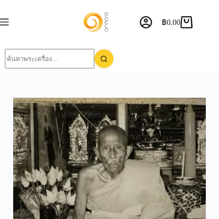
฿
0.00