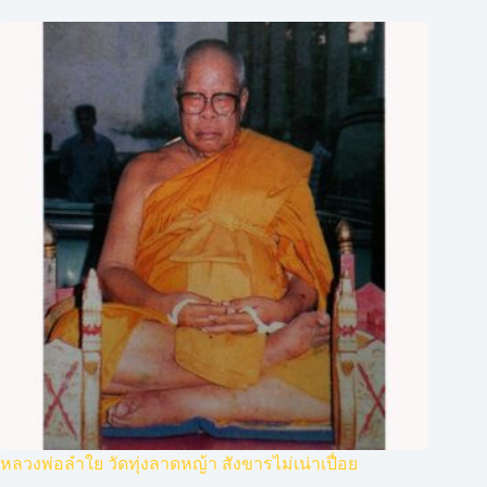
หลวงพ่อลำใย วัดทุ่งลาดหญ้า สังขารไม่เน่าเปื่อย