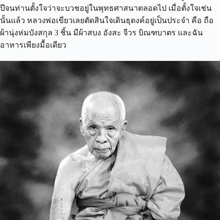
ปีจนท่านตั้งใจว่าจะบวชอยู่ในพุทธศาสนาตลอดไป เมื่อตั้งใจเช่น
นั้นแล้ว หลวงพ่อเขียวเลยตัดสินใจเดินธุดงค์อยู่เป็นประจำ คือ ถือ
ผ้านุ่งห่มบังสกุล 3 ชิ้น มีผ้าสบง อังสะ จีวร บิณฑบาตร และฉัน
อาหารเพียงมื้อเดียว