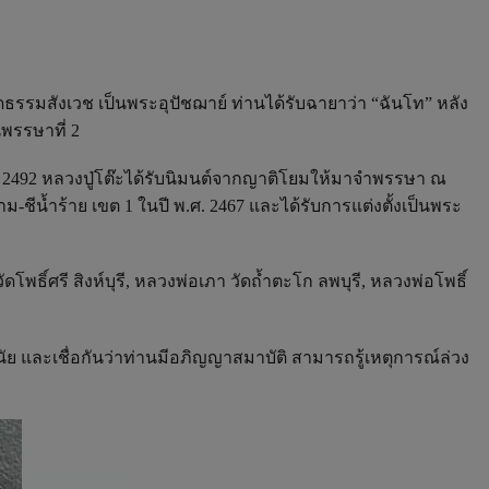
ัดธรรมสังเวช เป็นพระอุปัชฌาย์ ท่านได้รับฉายาว่า “ฉันโท” หลัง
พรรษาที่ 2
.ศ. 2492 หลวงปู่โต๊ะได้รับนิมนต์จากญาติโยมให้มาจำพรรษา ณ
ีน้ำร้าย เขต 1 ในปี พ.ศ. 2467 และได้รับการแต่งตั้งเป็นพระ
ิ์ศรี สิงห์บุรี, หลวงพ่อเภา วัดถ้ำตะโก ลพบุรี, หลวงพ่อโพธิ์
ย และเชื่อกันว่าท่านมีอภิญญาสมาบัติ สามารถรู้เหตุการณ์ล่วง