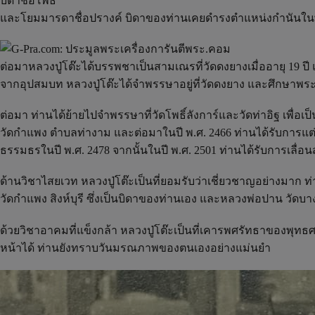
บิดาชื่อโพธิ์
และโยมมารดาชื่อปรางค์ บิดาของท่านเคยดำรงตำแหน่งกำนันในพื
ต่อมาหลวงปู่โต๊ะได้บรรพชาเป็นสามเณรที่วัดดงยางเมื่ออายุ 19 ปี
จากอุปสมบท หลวงปู่โต๊ะได้จำพรรษาอยู่ที่วัดดงยาง และศึกษาพร
ต่อมา ท่านได้ย้ายไปจำพรรษาที่วัดโพธิ์ลังการ์และวัดท่าอิฐ เพื
วัดกำแพง ตำบลท่างาม และต่อมาในปี พ.ศ. 2466 ท่านได้รับการแต่ง
ธรรมธรในปี พ.ศ. 2478 จากนั้นในปี พ.ศ. 2501 ท่านได้รับการเลื่อ
ด้านวิชาไสยเวท หลวงปู่โต๊ะเป็นที่ยอมรับว่าเชี่ยวชาญอย่างมาก ท
วัดกำแพง สิงห์บุรี ซึ่งเป็นบิดาของท่านเอง และหลวงพ่อปาน วั
ด้วยวิชาอาคมที่แข็งกล้า หลวงปู่โต๊ะเป็นที่เคารพศรัทธาของพุทธ
หน้าได้ ท่านยังทราบวันมรณภาพของตนเองอย่างแม่นยำ