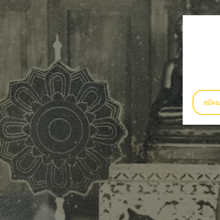
สมัครเ