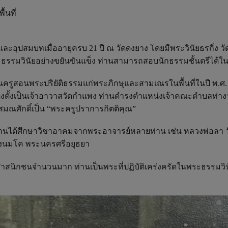
้นที่
 และอุปสมบทเมื่ออายุครบ 21 ปี ณ วัดดงยาง โดยมีพระวินัยธรกิ่ง ว
ะธรรมวินัยอย่างขยันขันแข็ง ท่านสามารถสอบนักธรรมชั้นตรีได้ใน
่อเป็นครูสอนพระปริยัติธรรมแก่พระภิกษุและสามเณรในพื้นที่ในปี พ
ตั้งเป็นเจ้าอาวาสวัดกำแพง ท่านดำรงตำแหน่งเจ้าคณะตำบลท่างาม-ช
นสมณศักดิ์เป็น “พระครูปราการกิตติคุณ”
่านได้ศึกษาวิชาอาคมจากพระอาจารย์หลายท่าน เช่น หลวงพ่อลา วัดโพธ
ดบางนมโค พระนครศรีอยุธยา
ศาสนิกชนจำนวนมาก ท่านเป็นพระที่ปฏิบัติเคร่งครัดในพระธรรมวินั