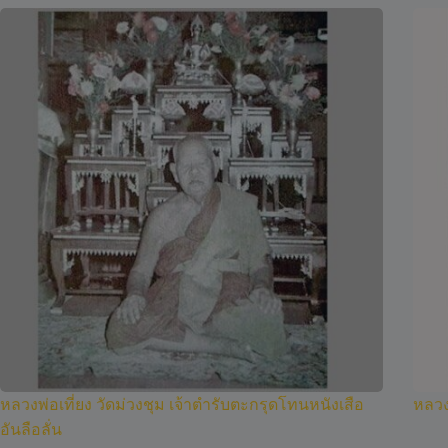
หลวงพ่อเที่ยง วัดม่วงชุม เจ้าตำรับตะกรุดโทนหนังเสือ
หลวง
อันลือลั่น