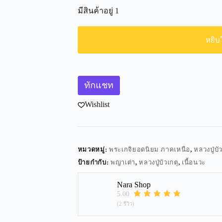
มีสินค้าอยู่ 1
หยิบ
ทักแชท
Wishlist
หมวดหมู่:
พระเกจิยอดนิยม ภาคเหนือ
,
หลวงปู่บั
ป้ายกำกับ:
พญาเต่า
,
หลวงปู่บัวเกตุ
,
เนื้อนวะ
Nara Shop
5.00
(2 รีวิว)
Share your love