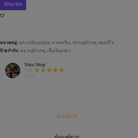
ทักแชท
e
r
n
a
t
i
v
e
หมวดหมู่:
พระเกจิยอดนิยม ภาคเหนือ
,
หลวงปู่บัวเกตุ ปทุมสิโร
:
ป้ายกำกับ:
หลวงปู่บัวเกตุ
,
เนื้อเงินลงยา
Nara Shop
5.00
(2 รีวิว)
คำอธิบาย
ข้อมูลผู้ขาย