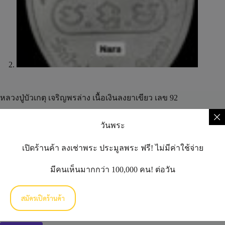
หลวงปู่บัวเกตุ เจริญพรล่าง เนื้อเงินลงยาเขียว เลข 92
฿
0.00
วันพระ
เปิดร้านค้า ลงเช่าพระ ประมูลพระ ฟรี! ไม่มีค่าใช้จ่าย
มีสินค้าอยู่ 1
มีคนเห็นมากกว่า 100,000 คน! ต่อวัน
หยิบใส่ตะกร้า
สมัครเปิดร้านค้า
A
l
t