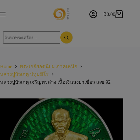
฿
0.00
Home
พระเกจิยอดนิยม ภาคเหนือ
หลวงปู่บัวเกตุ ปทุมสิโร
หลวงปู่บัวเกตุ เจริญพรล่าง เนื้อเงินลงยาเขียว เลข 92