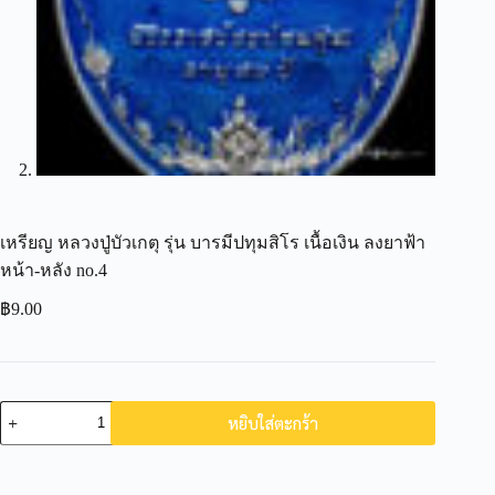
เหรียญ​ หลวงปู่บัวเกตุ รุ่น บารมีปทุมสิโร เนื้อ​เงิน ลงยาฟ้า
หน้า-หลัง no.4
฿
9.00
หยิบใส่ตะกร้า