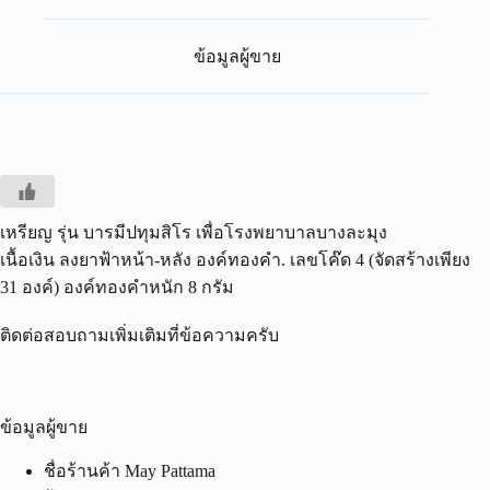
ข้อมูลผู้ขาย
เหรียญ​ รุ่น บารมีปทุมสิโร เพื่อโรงพยาบาลบางละมุง
เนื้อ​เงิน ลงยาฟ้าหน้า-หลัง องค์ทองคำ. เลข​โค๊ด​ 4 (จัด​สร้าง​เพียง​
31 องค์​) องค์ทองคำหนัก 8 กรัม
ติดต่อสอบถามเพิ่มเติมที่ข้อความครับ
ข้อมูลผู้ขาย
ชื่อร้านค้า
May Pattama