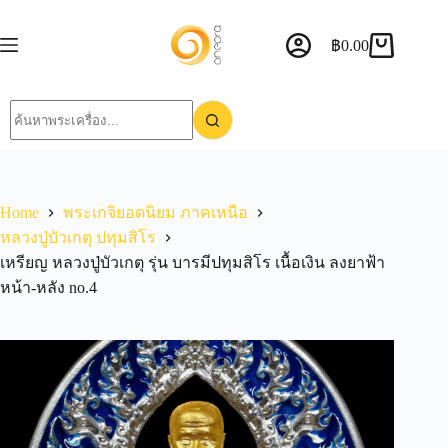
฿
0.00
Home
พระเกจิยอดนิยม ภาคเหนือ
หลวงปู่บัวเกตุ ปทุมสิโร
เหรียญ​ หลวงปู่บัวเกตุ รุ่น บารมีปทุมสิโร เนื้อ​เงิน ลงยาฟ้า
หน้า-หลัง no.4