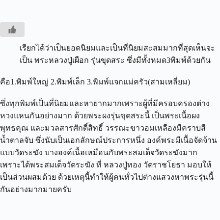
เรียกได้ว่าเป็นยอดนิยมและเป็นที่นิยมสะสมมากที่สุดเห็นจะ
เป็น พระหลวงปู่เผือก รุ่นขุดสระ ซึ่งมีทั้งหมด3พิมพ์ด้วยกัน
คือ1.พิมพ์ใหญ่ 2.พิมพ์เล็ก 3.พิมพ์แจกแม่ครัว(สามเหลี่ยม)
ซึ่งทุกพิมพ์เป็นที่นิยมและหายากมากเพราะผู้ที่มีครอบครองต่าง
หวงแหนกันอย่างมาก ด้วยพระผงรุ่นขุดสระนี้ เป็นพระเนื้อผง
พุทธคุณ และมวลสารศักดิ์สิทธิ์ วรรณะขาวอมเหลืองมีคราบสี
น้ำตาลจับ ซึ่งนับเป็นเอกลักษณ์ประการหนึ่ง องค์พระมีเนื้อจัดจ้าน
แบบวัดระฆัง บางองค์เนื้อเหมือนกับพระสมเด็จวัดระฆังมาก
เพราะได้พระสมเด็จวัดระฆัง ที่ หลวงปู่ทอง วัดราชโยธา มอบให้
เป็นส่วนผสมด้วย ด้วยเหตุนี้ทำให้ผู้คนทั่วไปต่างแสวงหาพระรุ่นนี้
กันอย่างมากมายครับ