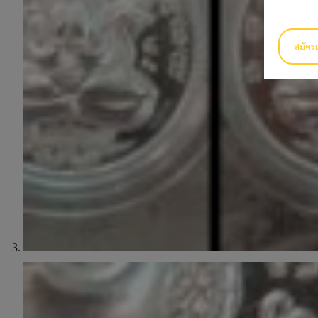
สมัครเ