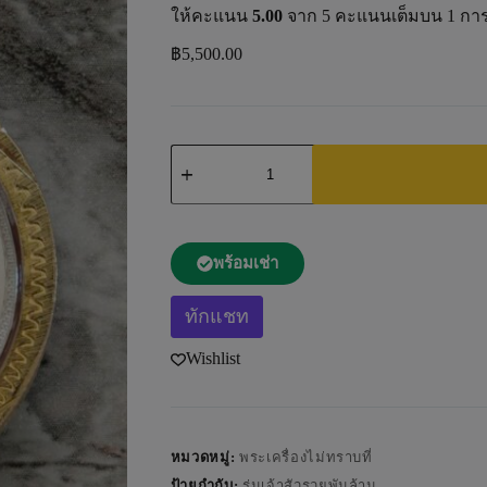
ให้คะแนน
5.00
จาก 5 คะแนนเต็มบน
1
การ
฿
5,500.00
A
l
t
พร้อมเช่า
e
r
n
ทักแชท
a
t
Wishlist
i
v
e
:
หมวดหมู่:
พระเครื่องไม่ทราบที่
ป้ายกำกับ:
รุ่นเจ้าสัวรวยพันล้าน