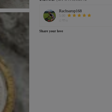
Rachsarop168
5.00
(2 รีวิว)
Share your love