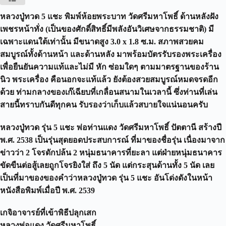
หลวงปู่ทวด 5 แชะ พิมพ์ห้อยพระบาท วัดศรีมหาโพธิ์ ด้านหลังฝัง
เพชรหน้าทั่ง (เป็นของศักดิ์สิทธิ์มีพลังอันวิเศษจากธรรมชาติ) มี
เฉพาะแดนใต้เท่านั้น มีขนาดสูง 3.0 x 1.8 ซ.ม. สภาพสวยคม
สมบูรณ์ทั้งด้านหน้า และด้านหลัง มาพร้อมบัตรรับรองพระเครื่อง
เพื่อยืนยันความแท้และไม่มี หัก ซ่อมใดๆ ตามมาตรฐานของร้าน
นิว พระเครื่อง คือนอกจะแท้แล้ว ยังต้องสวยสมบูรณ์หมดจรดอีก
ด้วย ท่ามกลางของเก๊เฉียบที่เกลื่อนสนามในเวลานี้ ซึ่งท่านที่เล่น
สายนี้ทราบกันดีทุกคน รับรองว่าเก็บแล้วสบายใจแน่นอนครับ
หลวงปู่ทวด รุ่น 5 แชะ พ่อท่านแดง วัดศรีมหาโพธิ์ ปัตตานี สร้างปี
พ.ศ. 2538 เป็นรุ่นสุดยอดประสบการณ์ ที่มาของชื่อรุ่น เนื่องมาจาก
ข่าวว่า 2 โจรดักปล้น 2 หนุ่มธนาคารที่ยะลา แต่ฝ่ายหนุ่มธนาคาร
ขัดขืนต่อสู้เลยถูกโจรยิงใส่ ถึง 5 นัด แต่กระสุนด้านทั้ง 5 นัด เลย
เป็นที่มาของของคำว่าหลวงปู่ทวด รุ่น 5 แชะ อันโด่งดังในหน้า
หนังสือพิมพ์เมื่อปี พ.ศ. 2539
เกจิอาจารย์ที่เข้าพิธีปลุกเสก
หลวงพ่อแดง วัดศรีมหาโพธิ์