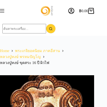
฿
0.00
Home
พระเกจิยอดนิยม ภาคอีสาน
หลวงปู่หงษ์ พรหมปัญโญ
หลวงปู่หงษ์ ขุดสระ 16 ปี ผิวไฟ