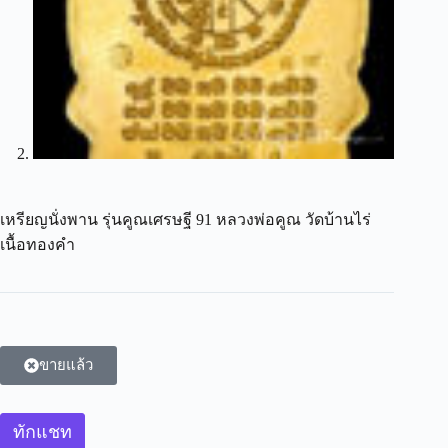
เหรียญนั่งพาน รุ่นคูณเศรษฐี 91 หลวงพ่อคูณ วัดบ้านไร่
เนื้อทองคำ
ขายแล้ว
ทักแชท