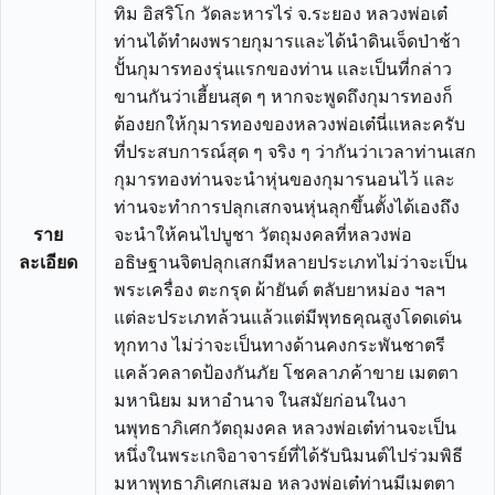
ทิม อิสริโก วัดละหารไร่ จ.ระยอง หลวงพ่อเต๋
ท่านได้ทำผงพรายกุมารและได้นำดินเจ็ดป่าช้า
ปั้นกุมารทองรุ่นแรกของท่าน และเป็นที่กล่าว
ขานกันว่าเฮี้ยนสุด ๆ หากจะพูดถึงกุมารทองก็
ต้องยกให้กุมารทองของหลวงพ่อเต๋นี่แหละครับ
ที่ประสบการณ์สุด ๆ จริง ๆ ว่ากันว่าเวลาท่านเสก
กุมารทองท่านจะนำหุ่นของกุมารนอนไว้ และ
ท่านจะทำการปลุกเสกจนหุ่นลุกขึ้นตั้งได้เองถึง
ราย
จะนำให้คนไปบูชา วัตถุมงคลที่หลวงพ่อ
ละเอียด
อธิษฐานจิตปลุกเสกมีหลายประเภทไม่ว่าจะเป็น
พระเครื่อง ตะกรุด ผ้ายันต์ ตลับยาหม่อง ฯลฯ
แต่ละประเภทล้วนแล้วแต่มีพุทธคุณสูงโดดเด่น
ทุกทาง ไม่ว่าจะเป็นทางด้านคงกระพันชาตรี
แคล้วคลาดป้องกันภัย โชคลาภค้าขาย เมตตา
มหานิยม มหาอำนาจ ในสมัยก่อนในงา
นพุทธาภิเศกวัตถุมงคล หลวงพ่อเต๋ท่านจะเป็น
หนึ่งในพระเกจิอาจารย์ที่ได้รับนิมนต์ไปร่วมพิธี
มหาพุทธาภิเศกเสมอ หลวงพ่อเต๋ท่านมีเมตตา